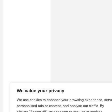
We value your privacy
© 2026
途游拾光
·
隐私政策
|
服务
We use cookies to enhance your browsing experience, serv
personalised ads or content, and analyse our traffic. By
clicking "Accept All", you consent to our use of cookies.