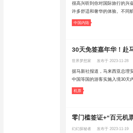
很高兴听到你对国际旅行的兴
许多舒适和奢华的体验。不同
中国内陆
30天免签嘉年华！赴
世界梦想家
发布于 2023-11-28
据马新社报道，马来西亚总理安
中国等国的游客实施入境30天
机票
零门槛签证+“百元机
幻幻探秘者
发布于 2023-11-19