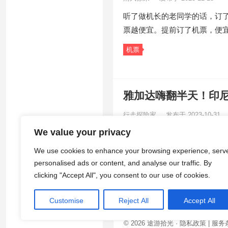
听了做机长的老同学的话，订
票越便宜。提前订了机票，便
机票
雅加达嗨翻半天！印
行走探险家
发布于 2023-10-31
We value your privacy
雅加达，印尼目前首都 & 最大城
月 18 日，印度尼西亚…
We use cookies to enhance your browsing experience, serv
personalised ads or content, and analyse our traffic. By
印度尼西亚
clicking "Accept All", you consent to our use of cookies.
Customise
Reject All
Accept All
© 2026
途游拾光
·
隐私政策
|
服务