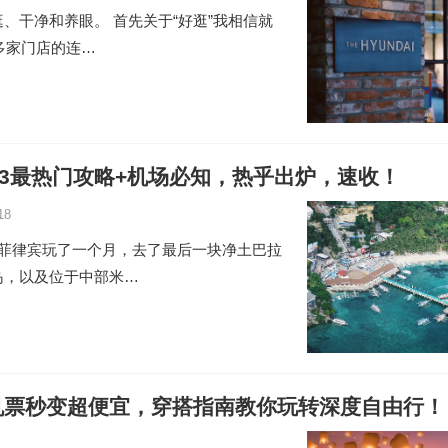
、干净和养眼。 首先关于“好逛”我相信就
多家门店的连…
23最热门攻略+机场必知，热乎出炉，速收！
18
在菲律宾玩了一个月，去了最后一块净土巴拉
岛，以及位于中部米…
机票秒变超便宜，穿搭指南教你玩转深度自由行！