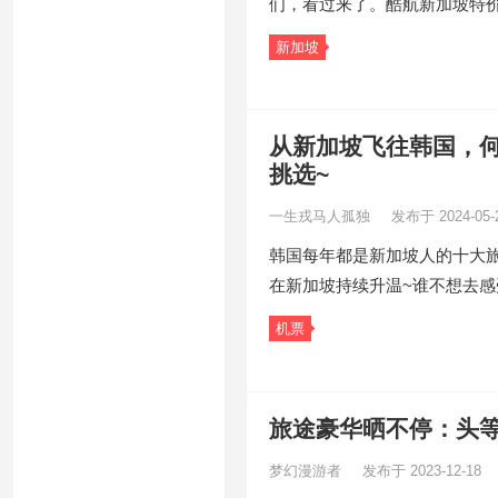
们，看过来了。酷航新加坡特
新加坡
从新加坡飞往韩国，
挑选~
一生戎马人孤独
发布于 2024-05-
韩国每年都是新加坡人的十大旅
在新加坡持续升温~谁不想去
机票
旅途豪华晒不停：头等
梦幻漫游者
发布于 2023-12-18