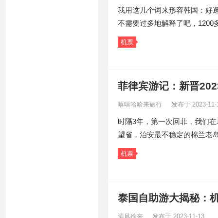
我用这几个词来形容韩国：好逛
不需要过多地解释了吧，1200
机票
菲律宾游记：新晋20
嘻嘻哈哈来旅行
发布于 2023-11-
时隔3年，第一次回菲，我们
望省，治安最不稳定的棉兰老
机票
泰国自助游大揭秘：
清风徐来
发布于 2023-11-13