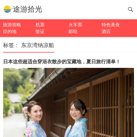
途游拾光
旅游攻略
机票
火车票
特色美食
目的地
签证
邮轮
酒店
标签：
东京湾纳凉船
日本这些超适合穿浴衣散步的宝藏地，夏日旅行清单！