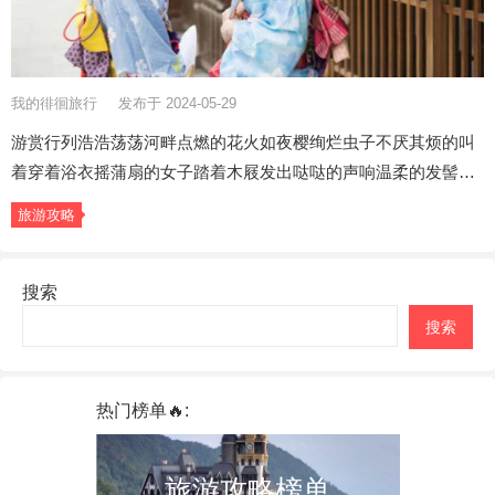
我的徘徊旅行
发布于 2024-05-29
游赏行列浩浩荡荡河畔点燃的花火如夜樱绚烂虫子不厌其烦的叫
着穿着浴衣摇蒲扇的女子踏着木屐发出哒哒的声响温柔的发髻…
旅游攻略
搜索
搜索
热门榜单🔥:
旅游攻略榜单