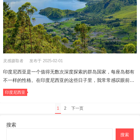
灵感摄取者
发布于 2025-02-01
印度尼西亚是一个值得无数次深度探索的群岛国家，每座岛都有
不一样的性格。在印度尼西亚的这些日子里，我常常感叹眼前…
印度尼西亚
文
1
2
下一页
章
分
搜索
页
搜索