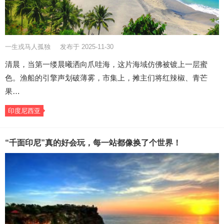
一生戎马人孤独
发布于 2025-11-30
清晨，当第一缕晨曦洒向爪哇海，这片海域仿佛被镀上一层蜜
色。渔船的引擎声划破薄雾，市集上，摊主们将红辣椒、青芒
果…
印度尼西亚
“千面印尼”真的好会玩，每一站都像换了个世界！