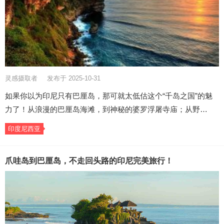
灵感摄取者
发布于 2025-10-31
如果你以为印尼只有巴厘岛，那可就太低估这个“千岛之国”的魅
力了！从浪漫的巴厘岛海滩，到神秘的婆罗浮屠寺庙；从野…
印度尼西亚
爪哇岛到巴厘岛，不走回头路的印尼完美旅行！