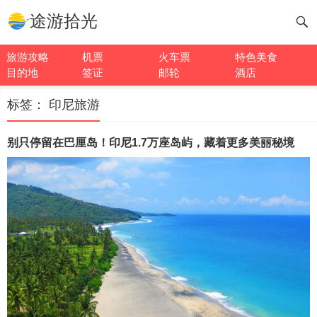
途游拾光
旅游攻略
机票
火车票
特色美食
目的地
签证
邮轮
酒店
标签：
印尼旅游
别只停留在巴厘岛！印尼1.7万座岛屿，藏着更多美丽秘境