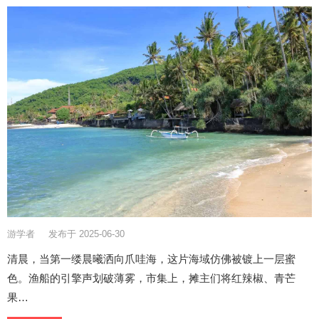
游学者
发布于 2025-06-30
清晨，当第一缕晨曦洒向爪哇海，这片海域仿佛被镀上一层蜜
色。渔船的引擎声划破薄雾，市集上，摊主们将红辣椒、青芒
果…