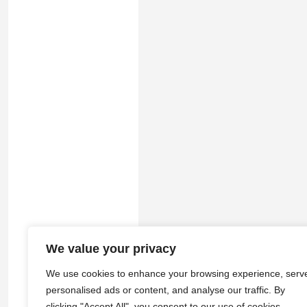
We value your privacy
© 2026
途游拾光
·
隐私政策
|
服务
We use cookies to enhance your browsing experience, serv
personalised ads or content, and analyse our traffic. By
clicking "Accept All", you consent to our use of cookies.