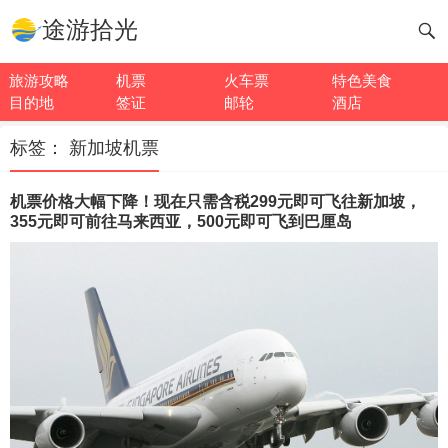
途游拾光
旅游攻略
机票
火车票
特色美食
目的地
签证
邮轮
酒店
标签：
新加坡机票
机票价格大幅下降！现在只需含税299元即可飞往新加坡，
355元即可前往马来西亚，500元即可飞到巴厘岛