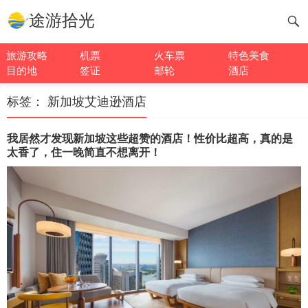
途游拾光
旅游攻略
机票
火车票
特色美食
目的地
签证
邮轮
酒店
标签：
新加坡艾迪逊酒店
我居然才发现新加坡这些超赞的酒店！性价比超高，真的是
太香了，住一晚简直不想离开！