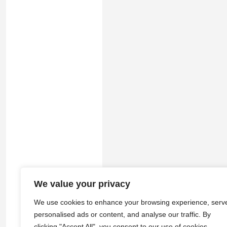
We value your privacy
© 2026
途游拾光
·
隐私政策
|
服务
We use cookies to enhance your browsing experience, serv
personalised ads or content, and analyse our traffic. By
clicking "Accept All", you consent to our use of cookies.