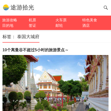
途游拾光
旅游攻略
机票
火车票
特色美食
目的地
签证
邮轮
酒店
标签：
泰国大城府
10个离曼谷不超过5小时的旅游景点～