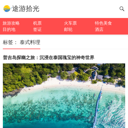
途游拾光
旅游攻略
机票
火车票
特色美食
目的地
签证
邮轮
酒店
标签：
泰式料理
普吉岛探幽之旅：沉浸在泰国瑰宝的神奇世界