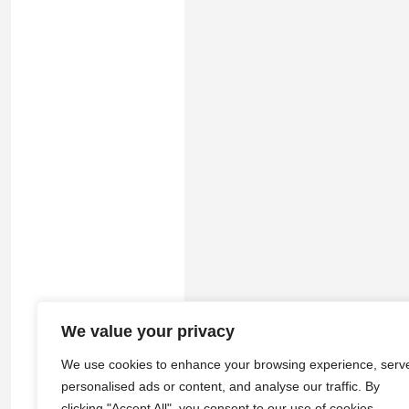
We value your privacy
© 2026
途游拾光
·
隐私政策
|
服务
We use cookies to enhance your browsing experience, serv
personalised ads or content, and analyse our traffic. By
clicking "Accept All", you consent to our use of cookies.