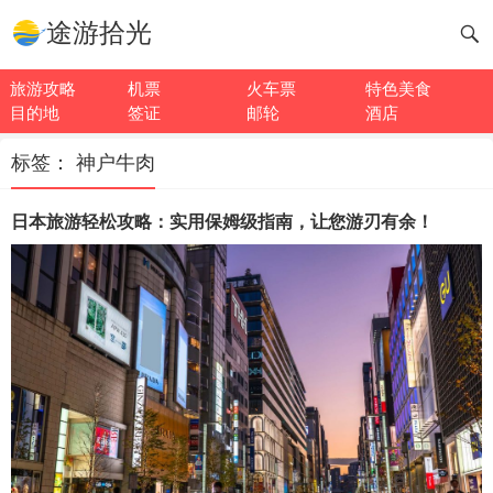
途游拾光
旅游攻略
机票
火车票
特色美食
目的地
签证
邮轮
酒店
标签：
神户牛肉
日本旅游轻松攻略：实用保姆级指南，让您游刃有余！