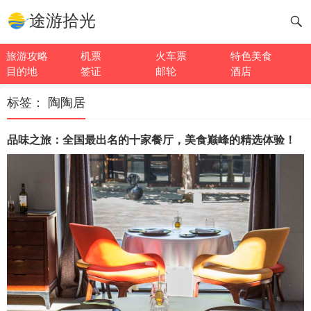
途游拾光
旅游攻略
机票
火车票
特色美食
目的地
签证
邮轮
酒店
标签：
陶陶居
品味之旅：全国最出名的十家餐厅，美食巅峰的精选体验！