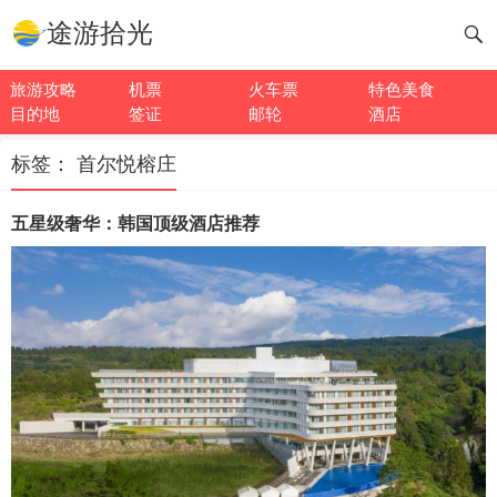
途游拾光
旅游攻略
机票
火车票
特色美食
目的地
签证
邮轮
酒店
标签：
首尔悦榕庄
五星级奢华：韩国顶级酒店推荐