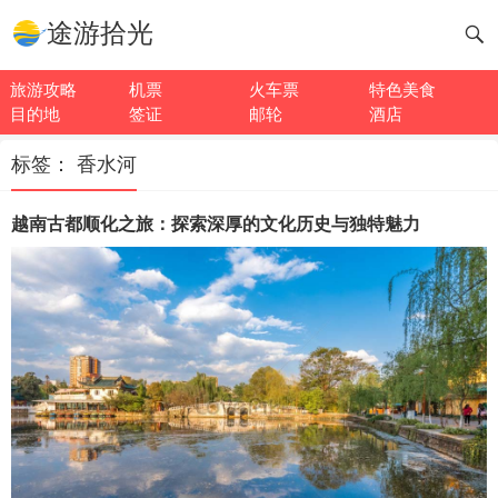
途游拾光
旅游攻略
机票
火车票
特色美食
目的地
签证
邮轮
酒店
标签：
香水河
越南古都顺化之旅：探索深厚的文化历史与独特魅力