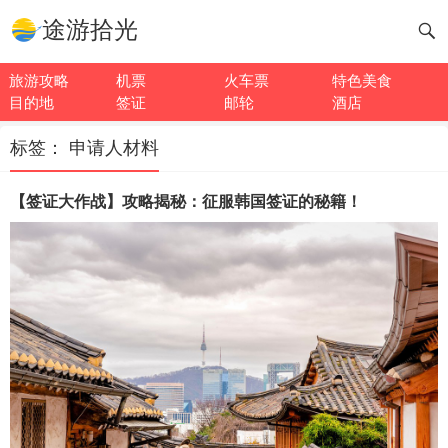
途游拾光
旅游攻略
机票
火车票
特色美食
目的地
签证
邮轮
酒店
标签：
申请人材料
【签证大作战】攻略揭秘：征服韩国签证的秘籍！