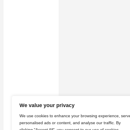
We value your privacy
© 2026
途游拾光
·
隐私政策
|
服务
We use cookies to enhance your browsing experience, serv
personalised ads or content, and analyse our traffic. By
clicking "Accept All", you consent to our use of cookies.