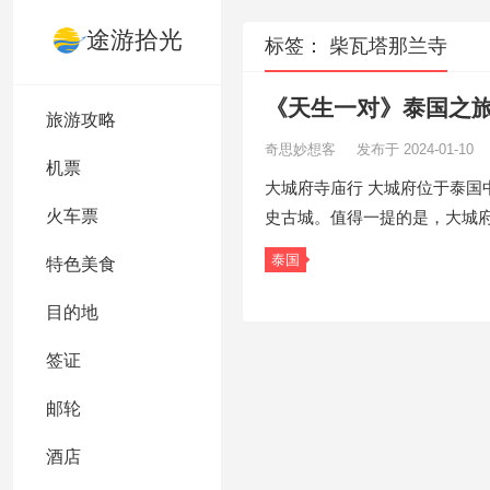
途游拾光
标签：
柴瓦塔那兰寺
《天生一对》泰国之旅
旅游攻略
奇思妙想客
发布于 2024-01-10
机票
大城府寺庙行 大城府位于泰国
火车票
史古城。值得一提的是，大城
泰国
特色美食
目的地
签证
邮轮
酒店