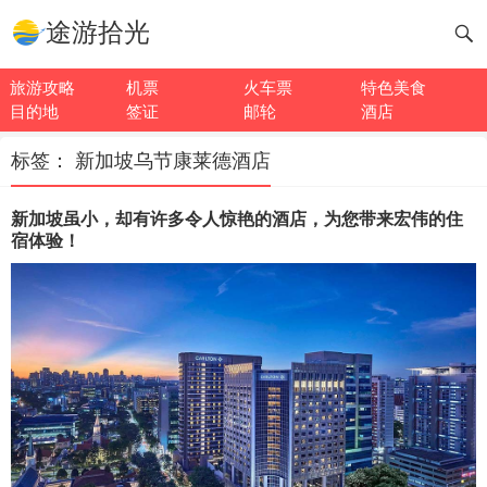
途游拾光
旅游攻略
机票
火车票
特色美食
目的地
签证
邮轮
酒店
标签：
新加坡乌节康莱德酒店
新加坡虽小，却有许多令人惊艳的酒店，为您带来宏伟的住
宿体验！