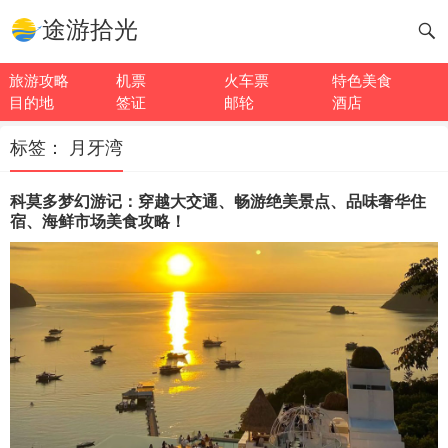
途游拾光
旅游攻略
机票
火车票
特色美食
目的地
签证
邮轮
酒店
标签：
月牙湾
科莫多梦幻游记：穿越大交通、畅游绝美景点、品味奢华住
宿、海鲜市场美食攻略！