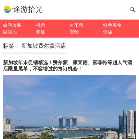
途游拾光
旅游攻略
机票
火车票
特色美食
目的地
签证
邮轮
酒店
标签：
新加坡费尔蒙酒店
新加坡年末促销精选！费尔蒙、康莱德、索菲特等超人气酒
店限量尾单，不容错过的抢订机会！