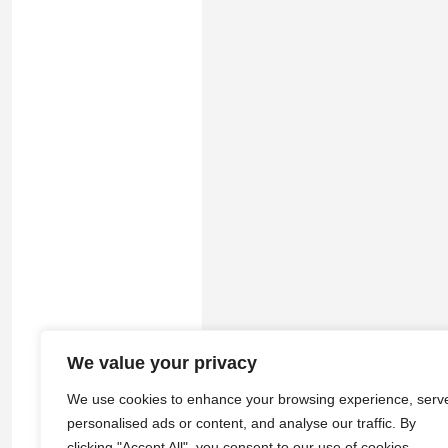
We value your privacy
© 2026
途游拾光
·
隐私政策
|
服务
We use cookies to enhance your browsing experience, serv
personalised ads or content, and analyse our traffic. By
clicking "Accept All", you consent to our use of cookies.