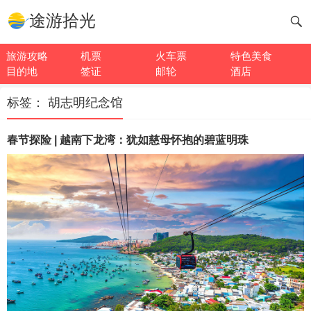
途游拾光
旅游攻略
机票
火车票
特色美食
目的地
签证
邮轮
酒店
标签：
胡志明纪念馆
春节探险 | 越南下龙湾：犹如慈母怀抱的碧蓝明珠