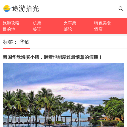
途游拾光
旅游攻略
机票
火车票
特色美食
目的地
签证
邮轮
酒店
标签：
华欣
泰国华欣海滨小镇，躺着也能度过最惬意的假期！