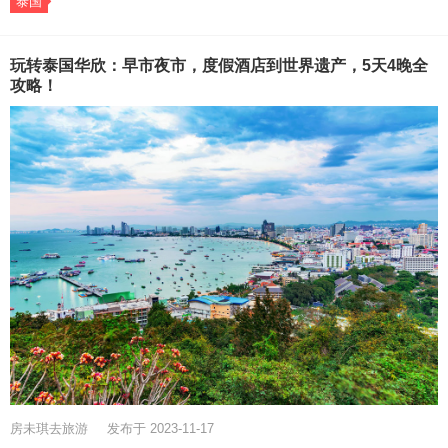
泰国
玩转泰国华欣：早市夜市，度假酒店到世界遗产，5天4晚全
攻略！
房未琪去旅游
发布于 2023-11-17