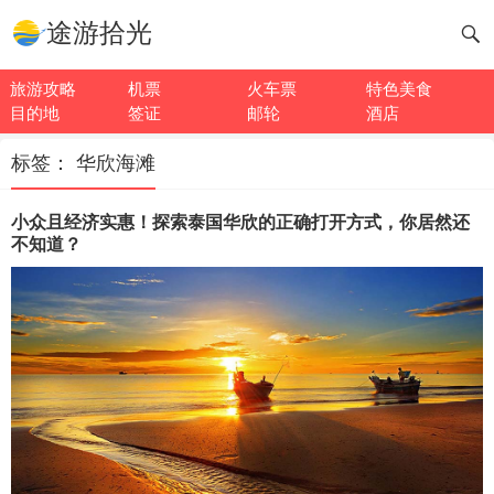
途游拾光
旅游攻略
机票
火车票
特色美食
目的地
签证
邮轮
酒店
标签：
华欣海滩
小众且经济实惠！探索泰国华欣的正确打开方式，你居然还
不知道？