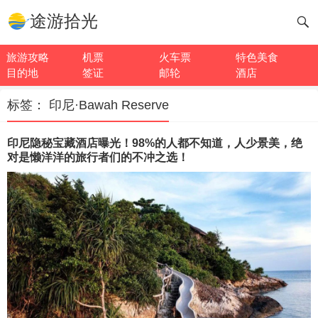
途游拾光
旅游攻略
机票
火车票
特色美食
目的地
签证
邮轮
酒店
标签：
印尼·Bawah Reserve
印尼隐秘宝藏酒店曝光！98%的人都不知道，人少景美，绝
对是懒洋洋的旅行者们的不冲之选！