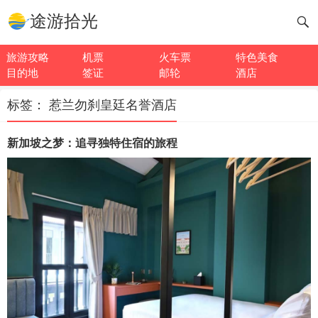
途游拾光
旅游攻略
机票
火车票
特色美食
目的地
签证
邮轮
酒店
标签：
惹兰勿刹皇廷名誉酒店
新加坡之梦：追寻独特住宿的旅程