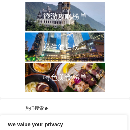
旅游攻略榜单
必住酒店榜单
特色美食榜单
热门搜索🔥:
新加坡
双子塔
韩国
轮船
日本
We value your privacy
泰国
中国
攻略
火车票
港澳台