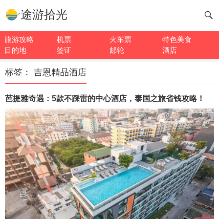
途游拾光
旅游攻略
机票
火车票
特色美食
目的地
签证
邮轮
酒店
标签：
吉恩精品酒店
芭提雅奇遇：5款不踩雷的中心酒店，泰国之旅省钱攻略！