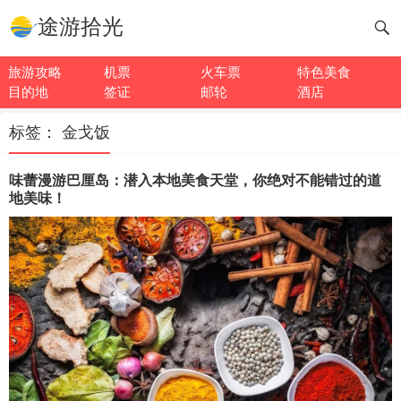
途游拾光
旅游攻略
机票
火车票
特色美食
目的地
签证
邮轮
酒店
标签：
金戈饭
味蕾漫游巴厘岛：潜入本地美食天堂，你绝对不能错过的道
地美味！