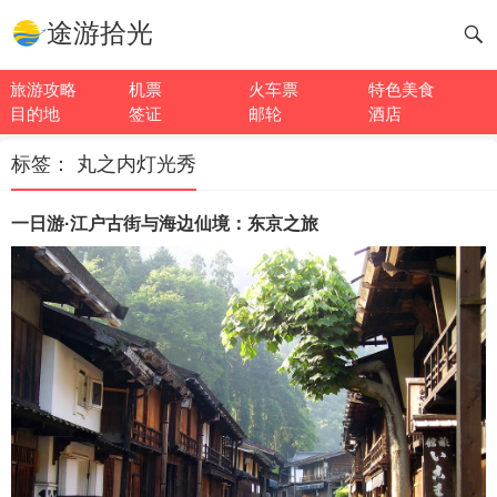
途游拾光
旅游攻略
机票
火车票
特色美食
目的地
签证
邮轮
酒店
标签：
丸之内灯光秀
一日游·江户古街与海边仙境：东京之旅