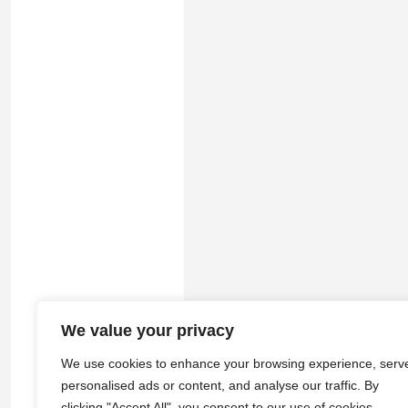
We value your privacy
© 2026
途游拾光
·
隐私政策
|
服务
We use cookies to enhance your browsing experience, serv
personalised ads or content, and analyse our traffic. By
clicking "Accept All", you consent to our use of cookies.