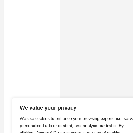
We value your privacy
© 2026
途游拾光
·
隐私政策
|
服务
We use cookies to enhance your browsing experience, serv
personalised ads or content, and analyse our traffic. By
clicking "Accept All", you consent to our use of cookies.