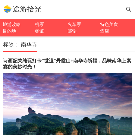
途游拾光
旅游攻略
机票
火车票
特色美食
目的地
签证
邮轮
酒店
标签：
南华寺
诗画韶关纯玩打卡“世遗”丹霞山+南华寺祈福，品味南华上素
宴的美妙时光！