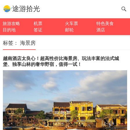
途游拾光
旅游攻略
机票
火车票
特色美食
目的地
签证
邮轮
酒店
标签：
海景房
越南酒店太良心！超高性价比海景房、玩法丰富的法式城
堡、独享山林的奢华野宿，值得一试！