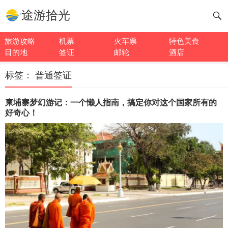
途游拾光
旅游攻略
机票
火车票
特色美食
目的地
签证
邮轮
酒店
标签：
普通签证
柬埔寨梦幻游记：一个懒人指南，搞定你对这个国家所有的
好奇心！