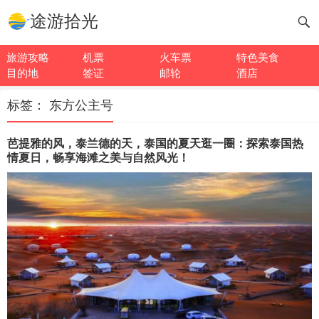
途游拾光
旅游攻略
机票
火车票
特色美食
目的地
签证
邮轮
酒店
标签：
东方公主号
芭提雅的风，泰兰德的天，泰国的夏天逛一圈：探索泰国热
情夏日，畅享海滩之美与自然风光！