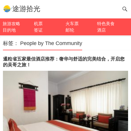
途游拾光
旅游攻略
机票
火车票
特色美食
目的地
签证
邮轮
酒店
标签：
People by The Community
暹粒省五家最佳酒店推荐：奢华与舒适的完美结合，开启您
的吴哥之旅！