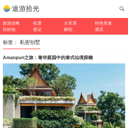
途游拾光
旅游攻略
机票
火车票
特色美食
目的地
签证
邮轮
酒店
标签：
私密别墅
Amanpuri之旅：奢华庭园中的泰式仙境探幽