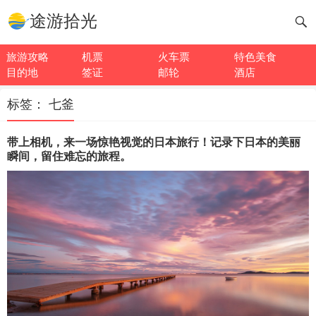
途游拾光
旅游攻略
机票
火车票
特色美食
目的地
签证
邮轮
酒店
标签：
七釜
带上相机，来一场惊艳视觉的日本旅行！记录下日本的美丽
瞬间，留住难忘的旅程。