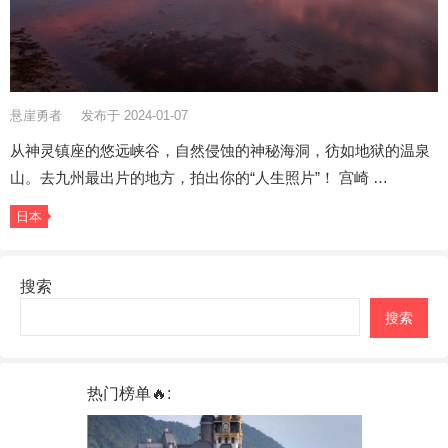
悬崖勇者
发布于 2024-01-07
从神灵镇座的悠远峡谷，自然侵蚀的神秘海洞，彷如地狱的温泉
山。去九州最出片的地方，拍出你的“人生照片”！ 宫崎 …
日本
搜索
搜索
热门榜单🔥: