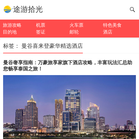
途游拾光
旅游攻略
机票
火车票
特色美食
目的地
签证
邮轮
酒店
标签：
曼谷喜来登豪华精选酒店
曼谷奢享指南：万豪旅享家旗下酒店攻略，丰富玩法汇总助
您畅享泰国之旅！