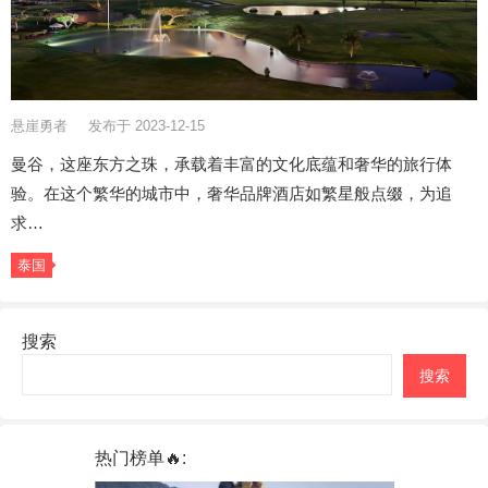
悬崖勇者
发布于 2023-12-15
曼谷，这座东方之珠，承载着丰富的文化底蕴和奢华的旅行体
验。在这个繁华的城市中，奢华品牌酒店如繁星般点缀，为追
求…
泰国
搜索
搜索
热门榜单🔥: