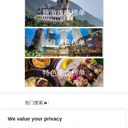
旅游攻略榜单
必住酒店榜单
特色美食榜单
热门搜索🔥:
新加坡
双子塔
韩国
轮船
日本
We value your privacy
泰国
中国
攻略
火车票
港澳台