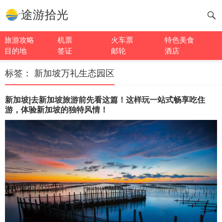
途游拾光
旅游攻略
机票
火车票
特色美食
目的地
签证
邮轮
酒店
标签：
新加坡万礼生态园区
新加坡|去新加坡旅游前先看这篇！这样玩一站式畅享吃住
游，体验新加坡的独特风情！