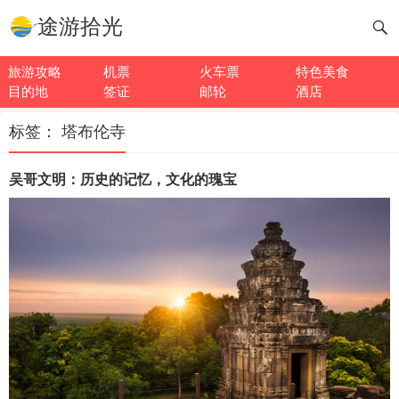
途游拾光
旅游攻略
机票
火车票
特色美食
目的地
签证
邮轮
酒店
标签：
塔布伦寺
吴哥文明：历史的记忆，文化的瑰宝