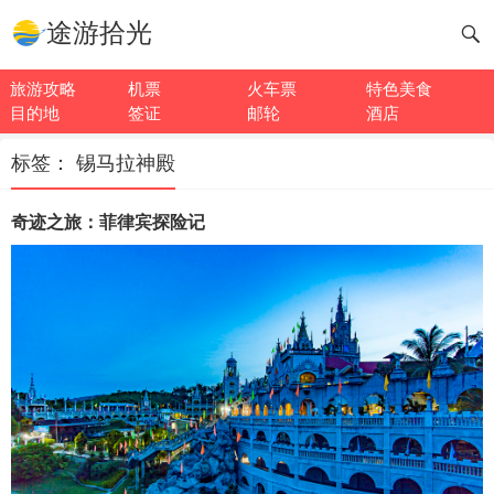
途游拾光
旅游攻略
机票
火车票
特色美食
目的地
签证
邮轮
酒店
标签：
锡马拉神殿
奇迹之旅：菲律宾探险记