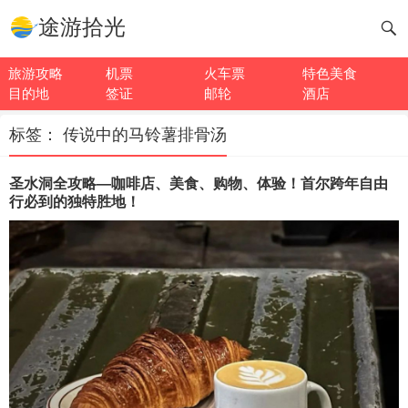
途游拾光
旅游攻略
机票
火车票
特色美食
目的地
签证
邮轮
酒店
标签：
传说中的马铃薯排骨汤
圣水洞全攻略—咖啡店、美食、购物、体验！首尔跨年自由
行必到的独特胜地！