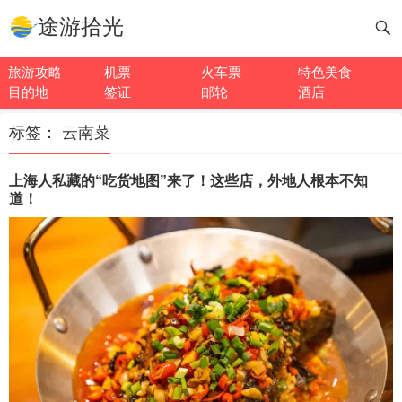
途游拾光
旅游攻略
机票
火车票
特色美食
目的地
签证
邮轮
酒店
标签：
云南菜
上海人私藏的“吃货地图”来了！这些店，外地人根本不知
道！