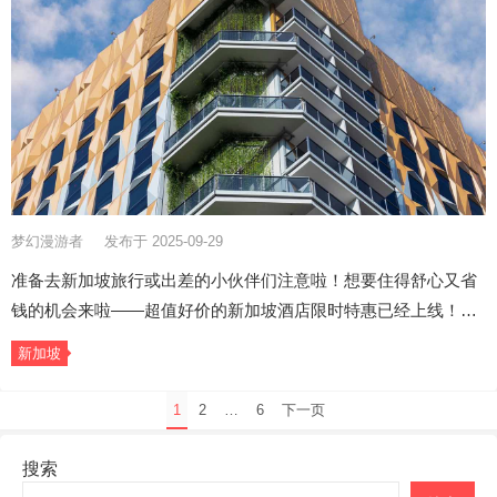
梦幻漫游者
发布于 2025-09-29
准备去新加坡旅行或出差的小伙伴们注意啦！想要住得舒心又省
钱的机会来啦——超值好价的新加坡酒店限时特惠已经上线！…
新加坡
文
1
2
…
6
下一页
章
分
搜索
页