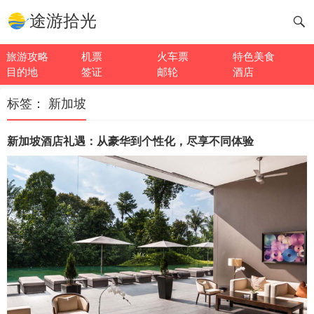
途游拾光
旅游攻略
机票
火车票
特色美食
目的地
签证
邮轮
酒店
标签：
新加坡
新加坡酒店礼遇：从豪华到个性化，尽享不同体验