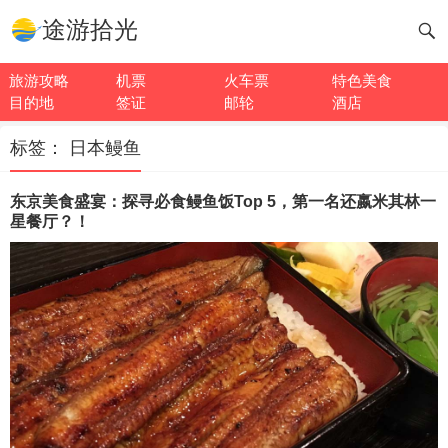
途游拾光
旅游攻略
机票
火车票
特色美食
目的地
签证
邮轮
酒店
标签：
日本鳗鱼
东京美食盛宴：探寻必食鳗鱼饭Top 5，第一名还嬴米其林一
星餐厅？！