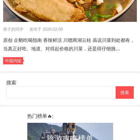
唐子的同学
发布于 2026-02-09
原创 企鹅吃喝指南 香辣鲜活 川赣两湖云桂 虽说川菜到处都有，
当真正好吃、地道、对得起价格的川菜，还是得仔细挑…
中国内陆
搜索
搜索
热门榜单🔥:
旅游攻略榜单