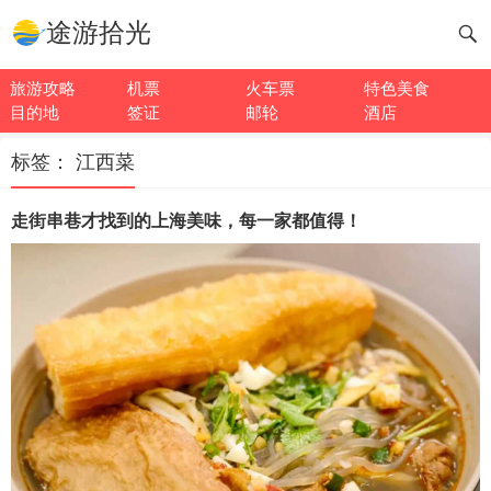
途游拾光
旅游攻略
机票
火车票
特色美食
目的地
签证
邮轮
酒店
标签：
江西菜
走街串巷才找到的上海美味，每一家都值得！