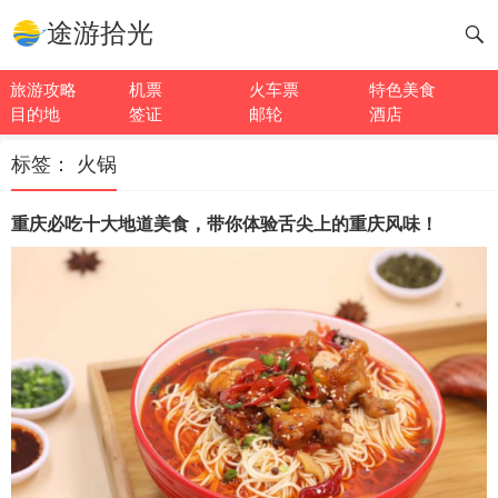
途游拾光
旅游攻略
机票
火车票
特色美食
目的地
签证
邮轮
酒店
标签：
火锅
重庆必吃十大地道美食，带你体验舌尖上的重庆风味！