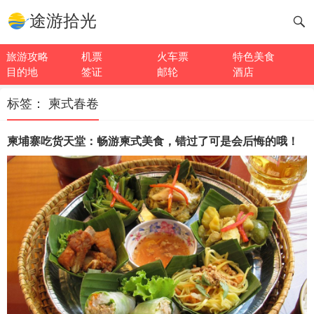
途游拾光
旅游攻略
机票
火车票
特色美食
目的地
签证
邮轮
酒店
标签：
柬式春卷
柬埔寨吃货天堂：畅游柬式美食，错过了可是会后悔的哦！