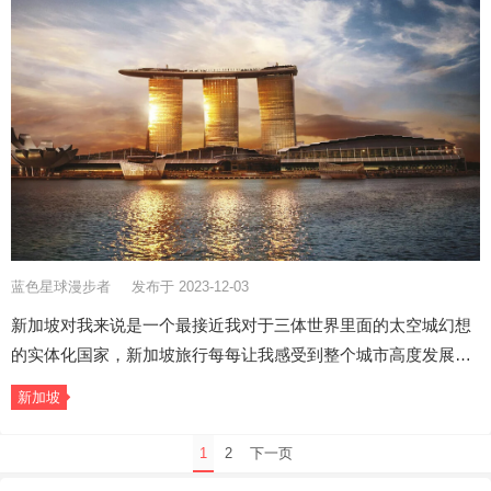
蓝色星球漫步者
发布于 2023-12-03
新加坡对我来说是一个最接近我对于三体世界里面的太空城幻想
的实体化国家，新加坡旅行每每让我感受到整个城市高度发展…
新加坡
文
1
2
下一页
章