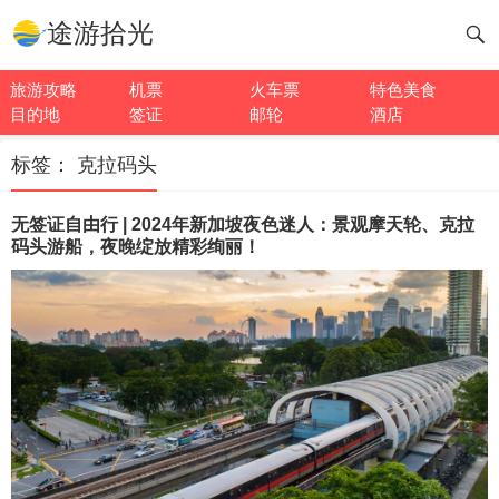
途游拾光
旅游攻略
机票
火车票
特色美食
目的地
签证
邮轮
酒店
标签：
克拉码头
无签证自由行 | 2024年新加坡夜色迷人：景观摩天轮、克拉
码头游船，夜晚绽放精彩绚丽！